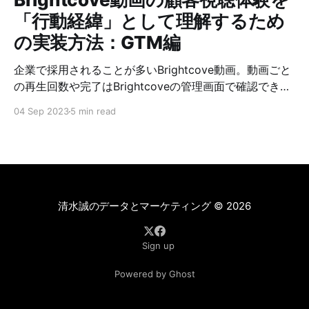
「行動経緯」として理解するため
の実装方法：GTM編
企業で採用されることが多いBrightcove動画。動画ごと
の再生回数や完了はBrightcoveの管理画面で確認できま
すが、Analyticsのサイト内行動データと統合すると、顧
04 Sep 2023
5 min read
客体験をもっと線で理解できるようになります。 * どの
キャンペーンからの訪問者がコンテンツや動画の消費に
つながるか？ * 動画の閲覧体験はサイトへの定着に寄与
するか？ * ニーズや意識を広げる系の動画によって、興
味関心や検討対象の商品ジャンルは広がるのか？
YouTubeと違って、Brightcoveの動画をAnalyticsで計測
清水誠のデータとマーケティング
© 2026
する方法については日本語の情報が少なく、公式サイト
のドキュメントも自動翻訳のようで、わかりにくいとい
Sign up
う状況です。過去10年間、数年おきに何度も実装する機
会があり、毎回調べ直しているので、メモを残しておき
Powered by Ghost
ます。 前提となるBrightcoveの実装方法 Brightcoveの
動画が以下のように埋め込まれているとします。