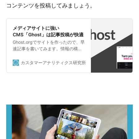
コンテンツを投稿してみましょう。
メディアサイトに強い
CMS「Ghost」は記事投稿が快適
Ghost.orgでサイトを作ったので、早
速記事を書いてみます。情報の構造
を保ったまま自由かつ快適に書ける
ので、コンテンツを長期的に貯めて
カスタマーアナリティクス研究所
Makoto Shimizu
いくメディアサイト（や技術ブロ
グ）に最適でした。 人気上昇中のヘ
ッドレスCMS「Ghost」を導入して
みたもうnote不要!? ヘッドレス
CMS「Ghost」のホスティング
「Ghost.org」なら会員制コンテンツ
サイトをサクッと作れます。その登
録方法を紹介。カスタマーアナリテ
ィクス研究所Makoto Shimizu プレ
ビューしながら書ける 味気ない入力
画面とプレビューを行ったり来たり