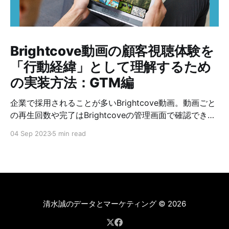
は不要、最終的な見え方に近いプレ
ビュー画面の上で直接編集できる
の…
Brightcove動画の顧客視聴体験を
「行動経緯」として理解するため
の実装方法：GTM編
企業で採用されることが多いBrightcove動画。動画ごと
の再生回数や完了はBrightcoveの管理画面で確認できま
すが、Analyticsのサイト内行動データと統合すると、顧
04 Sep 2023
5 min read
客体験をもっと線で理解できるようになります。 * どの
キャンペーンからの訪問者がコンテンツや動画の消費に
つながるか？ * 動画の閲覧体験はサイトへの定着に寄与
するか？ * ニーズや意識を広げる系の動画によって、興
味関心や検討対象の商品ジャンルは広がるのか？
YouTubeと違って、Brightcoveの動画をAnalyticsで計測
清水誠のデータとマーケティング
© 2026
する方法については日本語の情報が少なく、公式サイト
のドキュメントも自動翻訳のようで、わかりにくいとい